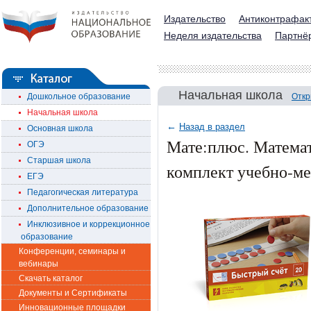
Издательство
Антиконтрафак
Неделя издательства
Партнё
Начальная школа
Дошкольное образование
Откр
Начальная школа
←
Назад в раздел
Основная школа
Мате:плюс. Математ
ОГЭ
Старшая школа
комплект учебно-ме
ЕГЭ
Педагогическая литература
Дополнительное образование
Инклюзивное и коррекционное
образование
Конференции, семинары и
вебинары
Скачать каталог
Документы и Сертификаты
Инновационные площадки