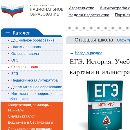
Издательство
Антиконтрафак
Неделя издательства
Партнё
Старшая школа
Дошкольное образование
Открыт
Начальная школа
←
Назад в раздел
Основная школа
ЕГЭ. История. Учеб
ОГЭ
Старшая школа
картами и иллюстр
ЕГЭ
Педагогическая литература
Дополнительное образование
Инклюзивное и коррекционное
образование
Конференции, семинары и
вебинары
Скачать каталог
Документы и Сертификаты
Инновационные площадки