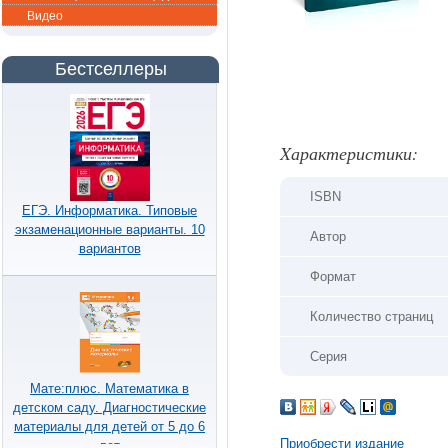
Видео
Бестселлеры
Xарактеристики:
ISBN
ЕГЭ. Информатика. Типовые
экзаменационные варианты. 10
Автор
вариантов
Формат
Количество страниц
Серия
Мате:плюс. Математика в
детском саду. Диагностические
материалы для детей от 5 до 6
Приобрести издание
лет