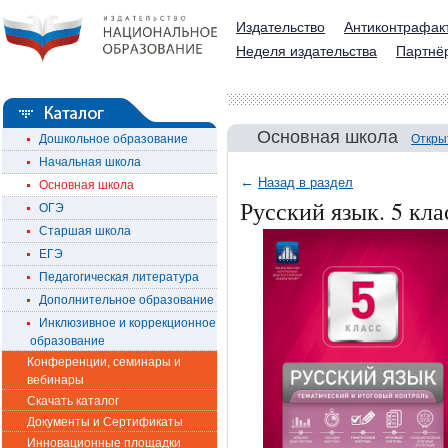
Издательство
Антиконтрафак
Неделя издательства
Партнё
Основная школа
Дошкольное образование
Откры
Начальная школа
←
Назад в раздел
Основная школа
Русский язык. 5 кл
ОГЭ
Старшая школа
ЕГЭ
Педагогическая литература
Дополнительное образование
Инклюзивное и коррекционное
образование
Конференции, семинары и
вебинары
Скачать каталог
Документы и Сертификаты
Инновационные площадки