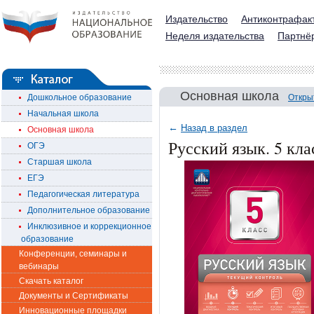
Издательство
Антиконтрафак
Неделя издательства
Партнё
Основная школа
Дошкольное образование
Откры
Начальная школа
←
Назад в раздел
Основная школа
Русский язык. 5 кл
ОГЭ
Старшая школа
ЕГЭ
Педагогическая литература
Дополнительное образование
Инклюзивное и коррекционное
образование
Конференции, семинары и
вебинары
Скачать каталог
Документы и Сертификаты
Инновационные площадки