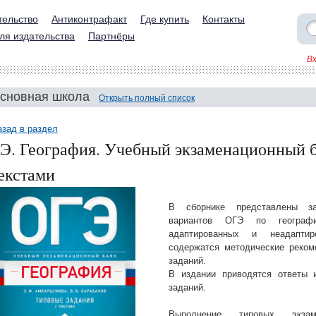
тельство
Антиконтрафакт
Где купить
Контакты
ля издательства
Партнёры
В
сновная школа
Открыть полный список
азад в раздел
Э. География. Учебный экзаменационный б
текстами
В сборнике представлены за
вариантов ОГЭ по геогра
адаптированных и неадапти
содержатся методические реком
заданий.
В издании приводятся ответы 
заданий.
Выполнение типовых экзам