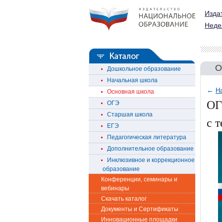
Изда
Неде
О
Дошкольное образование
Начальная школа
←
Н
Основная школа
ОГ
ОГЭ
Старшая школа
с 
ЕГЭ
Педагогическая литература
Дополнительное образование
Инклюзивное и коррекционное
образование
Конференции, семинары и
вебинары
Скачать каталог
Документы и Сертификаты
Инновационные площадки