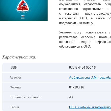
обучающимся отработать об
качественно подготовиться 
с текстами, присутствующим
материалах ОГЭ, а также об
подготовки к экзамену.
Учителя могут использовать з
результатов освоения школьн
основного общего образова
обучающихся к ОГЭ.
Xарактеристики:
ISBN
978-5-4454-0907-6
Авторы
Амбарцумова Э.М.
,
Бараба
Формат
84х108/16
Количество страниц
48
Серия
ОГЭ. Учебный экзаменацио