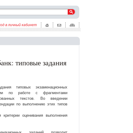
ход в личный кабинет
анк: типовые задания
дания типовых экзаменационных
фии по работе с фрагментами
рованных текстов. Во введении
ендации по выполнению этих типов
и критерии оценивания выполнения
енационных заданий позволит