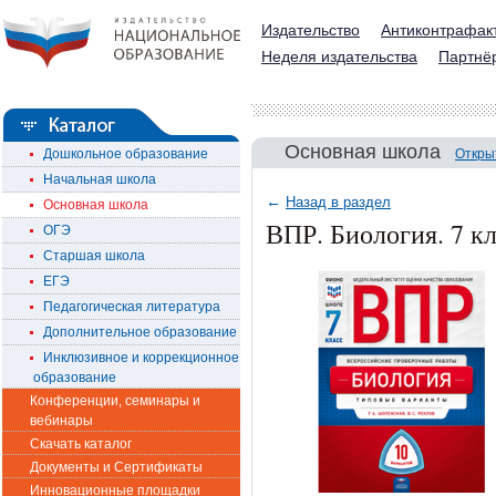
Издательство
Антиконтрафак
Неделя издательства
Партнё
Основная школа
Дошкольное образование
Откры
Начальная школа
←
Назад в раздел
Основная школа
ВПР. Биология. 7 кл
ОГЭ
Старшая школа
ЕГЭ
Педагогическая литература
Дополнительное образование
Инклюзивное и коррекционное
образование
Конференции, семинары и
вебинары
Скачать каталог
Документы и Сертификаты
Инновационные площадки