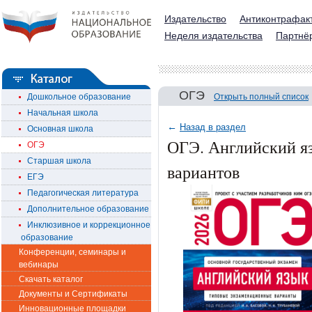
Издательство
Антиконтрафак
Неделя издательства
Партнё
ОГЭ
Дошкольное образование
Открыть полный список
Начальная школа
←
Назад в раздел
Основная школа
ОГЭ. Английский яз
ОГЭ
Старшая школа
вариантов
ЕГЭ
Педагогическая литература
Дополнительное образование
Инклюзивное и коррекционное
образование
Конференции, семинары и
вебинары
Скачать каталог
Документы и Сертификаты
Инновационные площадки