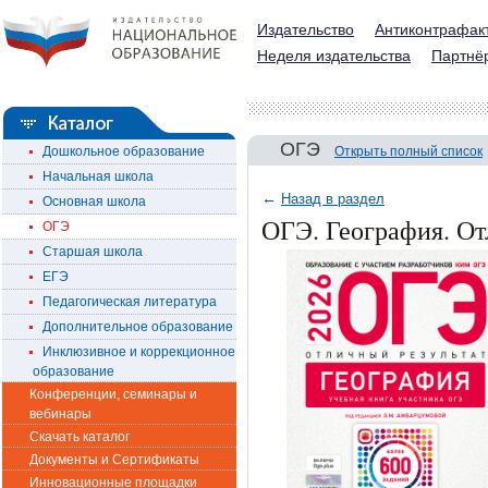
Издательство
Антиконтрафак
Неделя издательства
Партнё
ОГЭ
Дошкольное образование
Открыть полный список
Начальная школа
←
Назад в раздел
Основная школа
ОГЭ. География. От
ОГЭ
Старшая школа
ЕГЭ
Педагогическая литература
Дополнительное образование
Инклюзивное и коррекционное
образование
Конференции, семинары и
вебинары
Скачать каталог
Документы и Сертификаты
Инновационные площадки