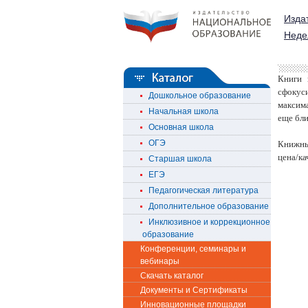
Изда
Неде
Книги 
сфокус
Дошкольное образование
максим
Начальная школа
еще бли
Основная школа
ОГЭ
Книжны
цена/ка
Старшая школа
ЕГЭ
Педагогическая литература
Дополнительное образование
Инклюзивное и коррекционное
образование
Конференции, семинары и
вебинары
Скачать каталог
Документы и Сертификаты
Инновационные площадки