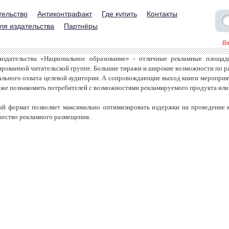
тельство
Антиконтрафакт
Где купить
Контакты
ля издательства
Партнёры
В
издательства «Национальное образование» - отличные рекламные площад
ированной читательской группе. Большие тиражи и широкие возможности по 
ального охвата целевой аудитории. А сопровождающие выход книги мероприят
же познакомить потребителей с возможностями рекламируемого продукта или 
й формат позволяет максимально оптимизировать издержки на проведение 
чество рекламного размещения.