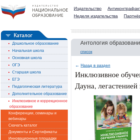
Издательство
Антиконтрафак
Неделя издательства
Партнё
Антология образовани
Дошкольное образование
Начальная школа
список
Основная школа
ОГЭ
←
Назад в раздел
Инклюзивное обучен
Старшая школа
ЕГЭ
Дауна, легастенией
Педагогическая литература
Дополнительное образование
Инклюзивное и коррекционное
образование
Конференции, семинары и
вебинары
Скачать каталог
Документы и Сертификаты
Инновационные площадки