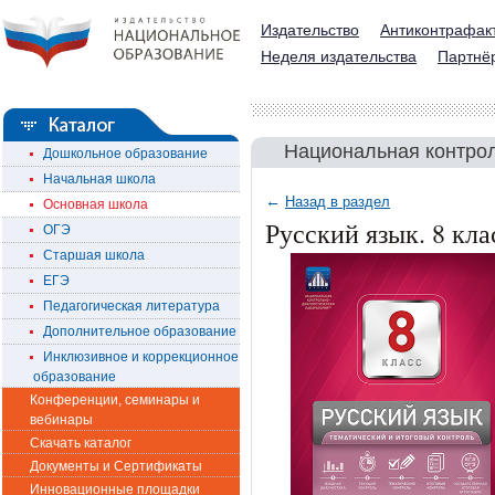
Издательство
Антиконтрафак
Неделя издательства
Партнё
Национальная контрол
Дошкольное образование
Начальная школа
←
Назад в раздел
Основная школа
Русский язык. 8 кл
ОГЭ
Старшая школа
ЕГЭ
Педагогическая литература
Дополнительное образование
Инклюзивное и коррекционное
образование
Конференции, семинары и
вебинары
Скачать каталог
Документы и Сертификаты
Инновационные площадки