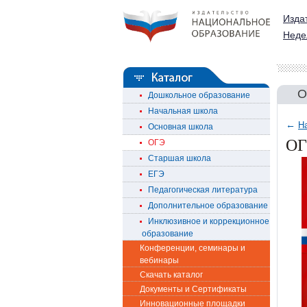
Изда
Неде
О
Дошкольное образование
Начальная школа
←
Н
Основная школа
ОГ
ОГЭ
Старшая школа
ЕГЭ
Педагогическая литература
Дополнительное образование
Инклюзивное и коррекционное
образование
Конференции, семинары и
вебинары
Скачать каталог
Документы и Сертификаты
Инновационные площадки