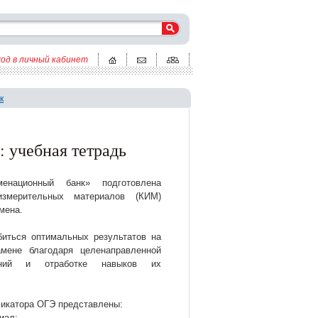
ход в личный кабинет
к
 учебная тетрадь
енационный банк» подготовлена
измерительных материалов (КИМ)
мена.
иться оптимальных результатов на
амене благодаря целенаправленной
ений и отработке навыков их
фикатора ОГЭ представлены:
иал;