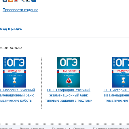
Приобрести издание
азад в раздел
жие книги
. Биология. Учебный
ОГЭ. География. Учебный
ОГЭ. История.
заменационный банк:
экзаменационный банк:
экзаменационн
ематические работы
типовые задания с текстами
тематические