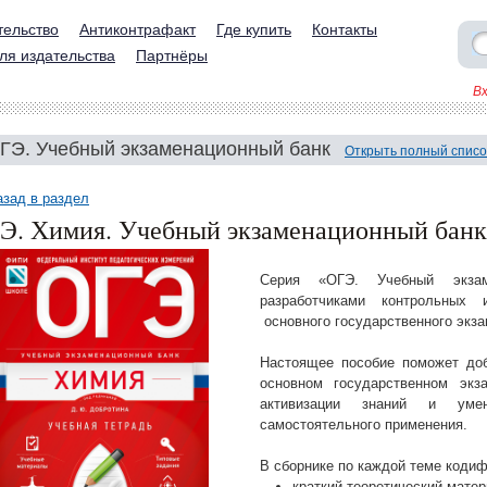
тельство
Антиконтрафакт
Где купить
Контакты
ля издательства
Партнёры
В
ГЭ. Учебный экзаменационный банк
Открыть полный списо
азад в раздел
Э. Химия. Учебный экзаменационный банк:
Серия «ОГЭ. Учебный экзам
разработчиками контрольных 
основного государственного экза
Настоящее пособие поможет доб
основном государственном экз
активизации знаний и ум
самостоятельного применения.
В сборнике по каждой теме коди
краткий теоретический матер