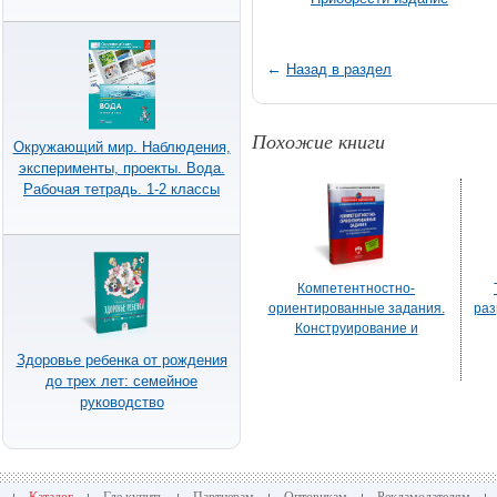
←
Назад в раздел
Похожие книги
Окружающий мир. Наблюдения,
эксперименты, проекты. Вода.
Рабочая тетрадь. 1-2 классы
Компетентностно-
ориентированные задания.
раз
Конструирование и
применение в учебном
Здоровье ребенка от рождения
процессе: учебно-
до трех лет: семейное
методическое пособие
руководство