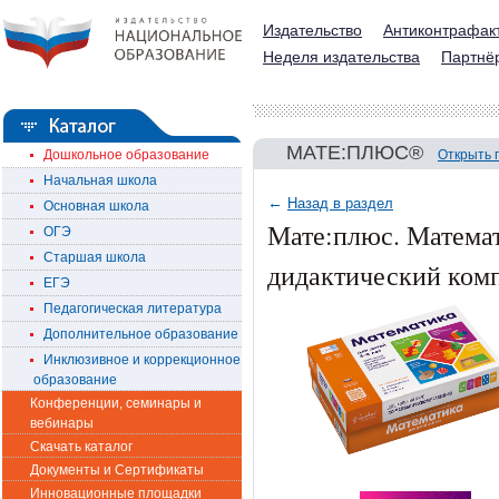
Издательство
Антиконтрафак
Неделя издательства
Партнё
МАТЕ:ПЛЮС®
Дошкольное образование
Открыть 
Начальная школа
←
Назад в раздел
Основная школа
Мате:плюс. Математи
ОГЭ
Старшая школа
дидактический комп
ЕГЭ
Педагогическая литература
Дополнительное образование
Инклюзивное и коррекционное
образование
Конференции, семинары и
вебинары
Скачать каталог
Документы и Сертификаты
Инновационные площадки