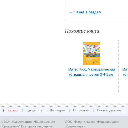
←
Назад в раздел
Похожие книги
Мате:плюс. Математическая
Мат
тетрадь для детей 3-4-5 лет
тет
Каталог
Где купить
Партнерам
Оптовикам
Рекламодателям
© 2024 Издательство "Национальное
ООО «Издательство «Национальное
образование" Все права защищены.
образование»