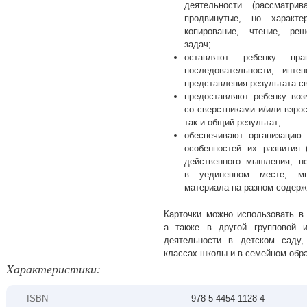
деятельности (рассматри
продвинутые, но характ
копирование, чтение, ре
задач;
оставляют ребенку пра
последовательности, инте
представления результата с
предоставляют ребенку воз
со сверстниками и/или взро
так и общий результат;
обеспечивают организацию
особенностей их развития 
действенного мышления; не
в уединенном месте, мно
материала на разном содерж
Карточки можно использовать в 
а также в другой групповой и
деятельности в детском саду,
классах школы и в семейном обр
Xарактеристики:
ISBN
978-5-4454-1128-4