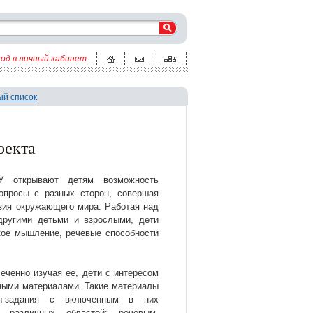
ход в личный кабинет
ый список
оекта
открывают детям возможность
опросы с разных сторон, совершая
зия окружающего мира. Работая над
другими детьми и взрослыми, дети
кое мышление, речевые способности
еченно изучая ее, дети с интересом
ными материалами. Такие материалы
ры-задания с включенным в них
м различных областей: речевым,