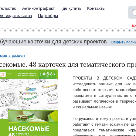
тельство
Антиконтрафакт
Где купить
Контакты
ля издательства
Партнёры
В
бучающие карточки для детских проектов
Открыть полн
азад в раздел
секомые. 48 карточек для тематического пр
ПРОЕКТЫ В ДЕТСКОМ САДУ 
исследовать важные для них в
собственные открытия многообра
проектами в сотрудничестве с 
развивают логическое и творчес
и социальные навыки.
Погружаясь в тему проекта и увл
работают с тематическими печат
предлагают тематические иг
образовательным содержание