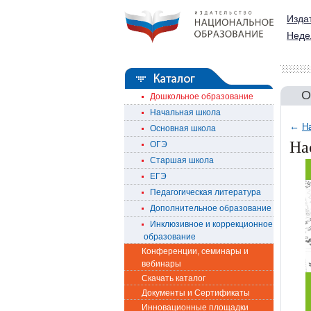
Изда
Неде
О
Дошкольное образование
Начальная школа
←
Н
Основная школа
На
ОГЭ
Старшая школа
ЕГЭ
Педагогическая литература
Дополнительное образование
Инклюзивное и коррекционное
образование
Конференции, семинары и
вебинары
Скачать каталог
Документы и Сертификаты
Инновационные площадки