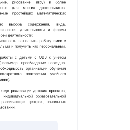
вание, рисование, игру) и более
ерные для многих дошкольников:
шение простейших математических
во выбора содержания, вида,
нсивности, длительности и формы
воей деятельности;
можность выполнить работу вместе
слыми и получить как персональный,
 работы с детьми с ОВЗ с учетом
(например: преобладание наглядно-
обходимость организации обучения
гократного повторения учебного
ании).
ходе реализации детских проектов,
 индивидуальной образовательной
 развивающих центрах, начальных
азовании.