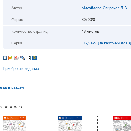
Автор
Михайлова-Свирская Л.В.
Формат
60х90/8
Количество страниц
48 листов
Серия
Обучающие карточки для д
Приобрести издание
азад в раздел
жие книги