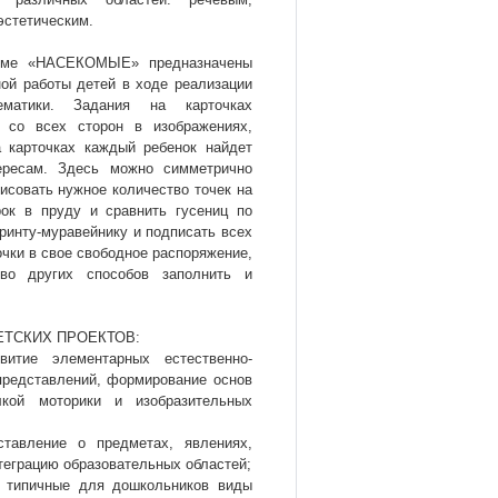
эстетическим.
ме «НАСЕКОМЫЕ» предназначены
ой работы детей в ходе реализации
ематики. Задания на карточках
 со всех сторон в изображениях,
 карточках каждый ребенок найдет
ересам. Здесь можно симметрично
исовать нужное количество точек на
рок в пруду и сравнить гусениц по
ринту-муравейнику и подписать всех
очки в свое свободное распоряжение,
во других способов заполнить и
ЕТСКИХ ПРОЕКТОВ:
витие элементарных естественно-
представлений, формирование основ
лкой моторики и изобразительных
ставление о предметах, явлениях,
теграцию образовательных областей;
з типичные для дошкольников виды