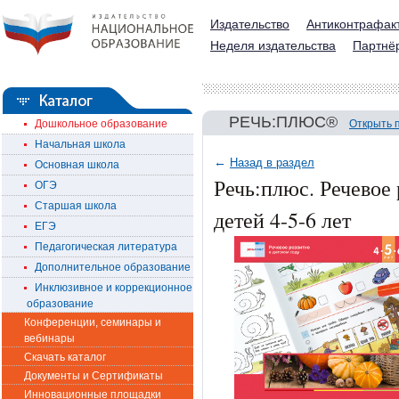
Издательство
Антиконтрафак
Неделя издательства
Партнё
РЕЧЬ:ПЛЮС®
Дошкольное образование
Открыть 
Начальная школа
←
Назад в раздел
Основная школа
Речь:плюс. Речевое 
ОГЭ
Старшая школа
детей 4-5-6 лет
ЕГЭ
Педагогическая литература
Дополнительное образование
Инклюзивное и коррекционное
образование
Конференции, семинары и
вебинары
Скачать каталог
Документы и Сертификаты
Инновационные площадки