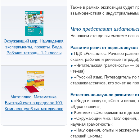
Также в рамках экспозиции будет 
взаимодействия с индустриальными
Что представит издательс
На нашем стенде вы сможете позна
Окружающий мир. Наблюдения,
эксперименты, проекты. Вода.
Развитие речи: от первых звуков
Рабочая тетрадь. 1-2 классы
●
ПДК «Речь:плюс. Речевое развитие
сказки, рабочие и речевые тетради)
●
«Читательская грамотность» — ра
чтения);
●
«Русский язык. Путеводитель по 
старшеклассников, кто хочет не про
Естественно-научное развитие: о
Мате:плюс. Математика.
●
«Вода и воздух», «Свет и сила», 
Быстрый счет в пределах 100.
«Вдохновение»;
Комплект учебных материалов
●
Комплект «Эксперименты в детско
для учащегося
●
«Окружающий мир. Наблюдения, э
научная грамотность»;
●
«Наблюдения, опыты и эксперимен
старшей школы.;