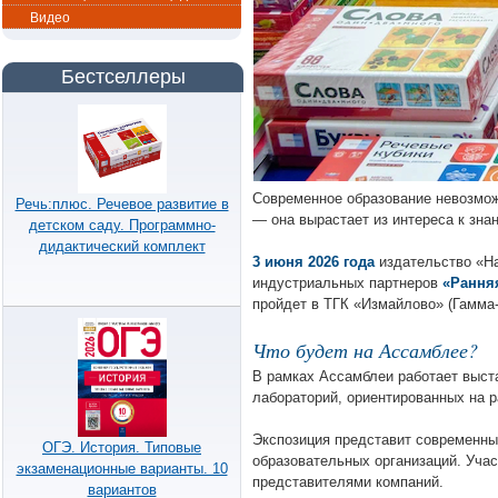
Видео
Бестселлеры
Современное образование невозможн
Речь:плюс. Речевое развитие в
— она вырастает из интереса к зна
детском саду. Программно-
дидактический комплект
3 июня 2026 года
издательство «На
индустриальных партнеров
«Рання
пройдет в ТГК «Измайлово» (Гамма-
Что будет на Ассамблее?
В рамках Ассамблеи работает выст
лабораторий, ориентированных на 
Экспозиция представит современны
ОГЭ. История. Типовые
образовательных организаций. Учас
экзаменационные варианты. 10
представителями компаний.
вариантов