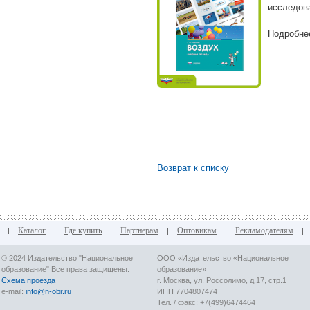
исследов
Подробн
Возврат к списку
Каталог
Где купить
Партнерам
Оптовикам
Рекламодателям
© 2024 Издательство "Национальное
ООО «Издательство «Национальное
образование" Все права защищены.
образование»
Схема проезда
г. Москва, ул. Россолимо, д.17, стр.1
e-mail:
info@n-obr.ru
ИНН 7704807474
Тел. / факс: +7(499)6474464