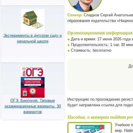
Спикер:
Сладков Сергей Анатольеви
образования издательства «Национ
Организационная информация
Эксперименты в детском саду и
●
Дата и время: 17 июня 2026 года 
начальной школе
●
Продолжительность: 1 час 30 мин
●
Стоимость: бесплатно
Дл
Инструкцию по прохождению регис
ОГЭ. Биология. Типовые
будет направлена ссылка для подк
экзаменационные варианты. 30
вариантов
Пособие, о котором пойдет ре
Учебное 
мир. Набл