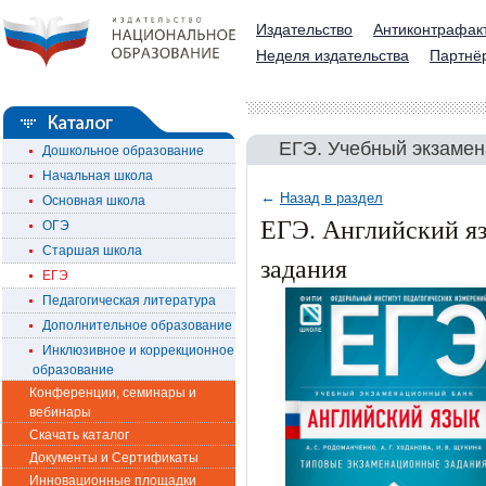
Издательство
Антиконтрафак
Неделя издательства
Партнё
ЕГЭ. Учебный экзаме
Дошкольное образование
Начальная школа
←
Назад в раздел
Основная школа
ЕГЭ. Английский я
ОГЭ
Старшая школа
задания
ЕГЭ
Педагогическая литература
Дополнительное образование
Инклюзивное и коррекционное
образование
Конференции, семинары и
вебинары
Скачать каталог
Документы и Сертификаты
Инновационные площадки