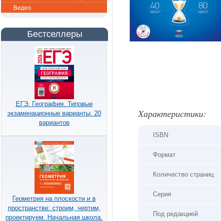
Видео
Бестселлеры
ЕГЭ. География. Типовые
Xарактеристики:
экзаменационные варианты. 20
вариантов
ISBN
Формат
Количество страниц
Серия
Геометрия на плоскости и в
пространстве: строим, чертим,
Под редакцией
проектируем. Начальная школа.