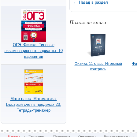
←
Назад в раздел
Похожие книги
ОГЭ. Физика. Типовые
экзаменационные варианты. 10
вариантов
Физика. 11 класс. Итоговый
Фи
контроль
Мате:плюс. Математика.
Быстрый счет в пределах 20.
Тетрадь-тренажер