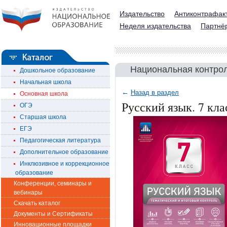
Издательство
Антиконтрафак
Неделя издательства
Партнё
Национальная контрол
Дошкольное образование
Начальная школа
←
Назад в раздел
Основная школа
Русский язык. 7 кл
ОГЭ
Старшая школа
ЕГЭ
Педагогическая литература
Дополнительное образование
Инклюзивное и коррекционное
образование
Конференции, семинары и
вебинары
Скачать каталог
Документы и Сертификаты
Инновационные площадки