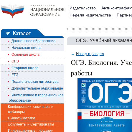
Издательство
Антиконтрафак
Неделя издательства
Партнё
ОГЭ. Учебный экзаме
Дошкольное образование
Начальная школа
←
Назад в раздел
Основная школа
ОГЭ. Биология. Уч
ОГЭ
Старшая школа
работы
ЕГЭ
Педагогическая литература
Дополнительное образование
Инклюзивное и коррекционное
образование
Конференции, семинары и
вебинары
Скачать каталог
Документы и Сертификаты
Инновационные площадки