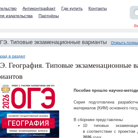
тельство
Антиконтрафакт
Где купить
Контакты
ля издательства
Партнёры
В
ГЭ. Типовые экзаменационные варианты
Открыть полны
азад в раздел
Э. География. Типовые экзаменационные в
риантов
Пособие прошло научно-метод
Серия подготовлена разработч
материалов (КИМ) основного госу
В сборнике представлены:
10 типовых экзаменацио
в соответствии с проектом
2026
года;