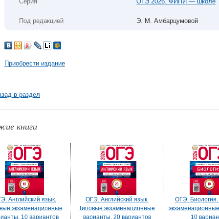
Серия
ОГЭ 2026. ФИПИ — школе
Под редакцией
Э. М. Амбарцумовой
Приобрести издание
азад в раздел
жие книги
Э. Английский язык.
ОГЭ. Английский язык.
ОГЭ. Биология.
вые экзаменационные
Типовые экзаменационные
экзаменационные
ианты. 10 вариантов
варианты. 20 вариантов
10 вариан