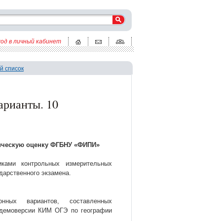
ход в личный кабинет
й список
арианты. 10
ическую оценку ФГБНУ «ФИПИ»
иками контрольных измерительных
дарственного экзамена.
нных вариантов, составленных
 демоверсии КИМ ОГЭ по географии