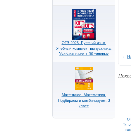
ОГЭ-2026. Русский язык.
Учебный комплект выпускника.
Учебная книга + 36 типовых
←
Н
вариантов
Похо
Мате:плюс. Математика.
Подбираем и комбинируем. 3
класс
ОГ
Типо
вар