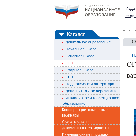
Изда
Неде
О
Дошкольное образование
Начальная школа
←
Н
Основная школа
ОГ
ОГЭ
Старшая школа
ва
ЕГЭ
Педагогическая литература
Дополнительное образование
Инклюзивное и коррекционное
образование
Конференции, семинары и
вебинары
Скачать каталог
Документы и Сертификаты
Инновационные площадки