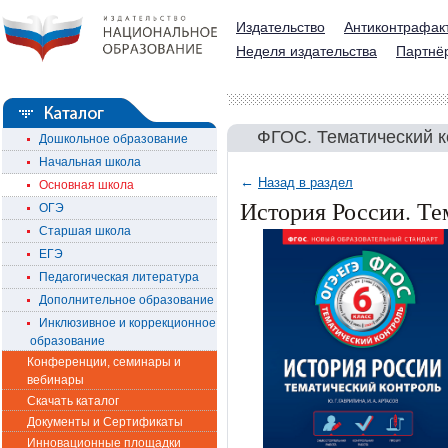
Издательство
Антиконтрафак
Неделя издательства
Партнё
ФГОС. Тематический к
Дошкольное образование
Начальная школа
←
Назад в раздел
Основная школа
История России. Те
ОГЭ
Старшая школа
ЕГЭ
Педагогическая литература
Дополнительное образование
Инклюзивное и коррекционное
образование
Конференции, семинары и
вебинары
Скачать каталог
Документы и Сертификаты
Инновационные площадки