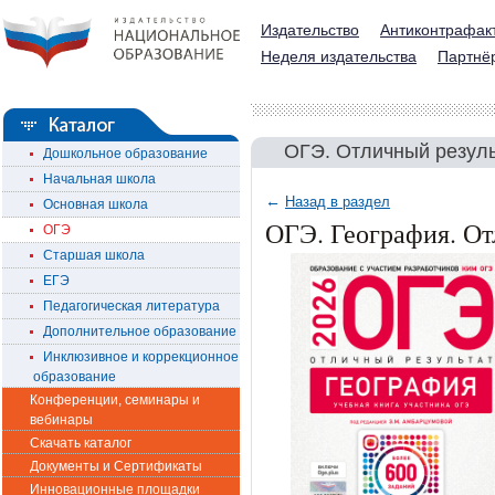
Издательство
Антиконтрафак
Неделя издательства
Партнё
ОГЭ. Отличный резуль
Дошкольное образование
Начальная школа
←
Назад в раздел
Основная школа
ОГЭ. География. От
ОГЭ
Старшая школа
ЕГЭ
Педагогическая литература
Дополнительное образование
Инклюзивное и коррекционное
образование
Конференции, семинары и
вебинары
Скачать каталог
Документы и Сертификаты
Инновационные площадки