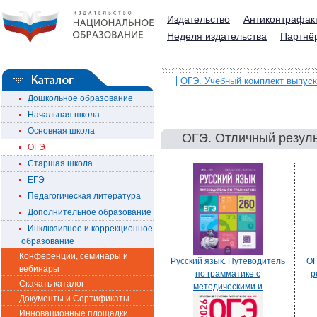
Издательство
Антиконтрафак
Неделя издательства
Партнё
ОГЭ. Учебный комплект выпуск
Дошкольное образование
Начальная школа
Основная школа
ОГЭ. Отличный резуль
ОГЭ
Старшая школа
ЕГЭ
Педагогическая литература
Дополнительное образование
Инклюзивное и коррекционное
образование
Конференции, семинары и
Русский язык. Путеводитель
ОГ
вебинары
по грамматике с
р
Скачать каталог
методическими и
Документы и Сертификаты
историческими
комментариями
Инновационные площадки