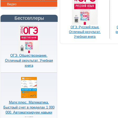
Видео
Бестселлеры
ОГЭ. Русский язык.
Отличный результат.
р
Учебная книга
ОГЭ. Обществознание.
Отличный результат. Учебная
книга
Мате:плюс. Математика.
Быстрый счет в пределах 1 000
000. Автоматизируем навыки
счета