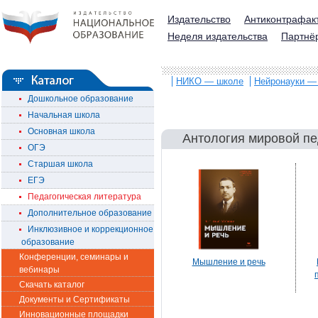
Издательство
Антиконтрафак
Неделя издательства
Партнё
НИКО — школе
Нейронауки —
Дошкольное образование
Начальная школа
Основная школа
Антология мировой пе
ОГЭ
Старшая школа
ЕГЭ
Педагогическая литература
Дополнительное образование
Инклюзивное и коррекционное
образование
Конференции, семинары и
Мышление и речь
вебинары
Скачать каталог
Документы и Сертификаты
Инновационные площадки