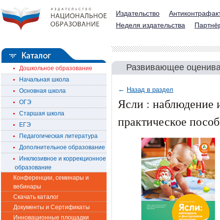
Издательство
Антиконтрафак
Неделя издательства
Партнё
Развивающее оценива
Дошкольное образование
Начальная школа
←
Назад в раздел
Основная школа
Ясли : наблюдение 
ОГЭ
Старшая школа
практическое пособ
ЕГЭ
Педагогическая литература
Дополнительное образование
Инклюзивное и коррекционное
образование
Конференции, семинары и
вебинары
Скачать каталог
Документы и Сертификаты
Инновационные площадки