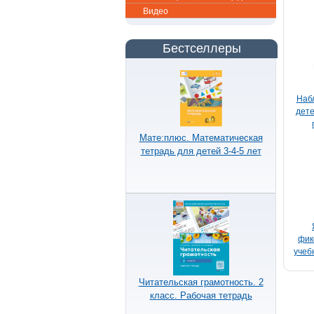
Видео
Бестселлеры
Наб
дете
р
Мате:плюс. Математическая
пра
тетрадь для детей 3-4-5 лет
пе
фик
учеб
для
Читательская грамотность. 2
класс. Рабочая тетрадь