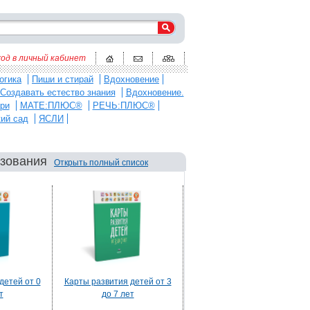
ход в личный кабинет
огика
Пиши и стирай
Вдохновение
Создавать естество знания
Вдохновение.
ри
МАТЕ:ПЛЮС®
РЕЧЬ:ПЛЮС®
кий сад
ЯСЛИ
азования
Открыть полный список
детей от 0
Карты развития детей от 3
т
до 7 лет