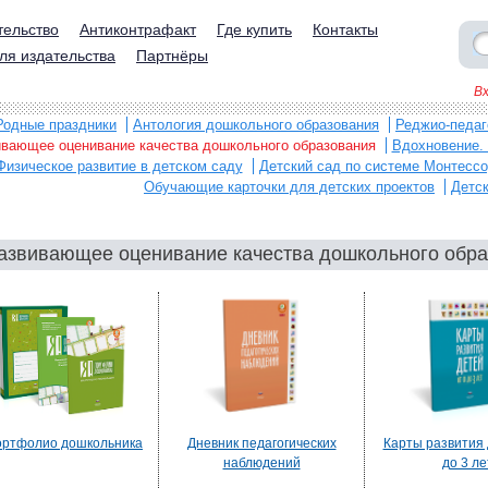
тельство
Антиконтрафакт
Где купить
Контакты
ля издательства
Партнёры
В
Родные праздники
Антология дошкольного образования
Реджио-педаг
вающее оценивание качества дошкольного образования
Вдохновение. 
Физическое развитие в детском саду
Детский сад по системе Монтессо
Обучающие карточки для детских проектов
Детс
азвивающее оценивание качества дошкольного обр
ортфолио дошкольника
Дневник педагогических
Карты развития 
наблюдений
до 3 ле