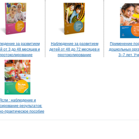
людение за развитием
Наблюдение за развитием
Применение по
й от 3 до 48 месяцев и
детей от 48 до 72 месяцев и
дошкольных орг
протоколирование
протоколирование
3–7 лет. Уч
езультатов. Учебно-
результатов. Учебно-
практическое по
ктическое пособие для
практическое пособие для
педагогов дош
дагогов дошкольного
педагогов дошкольного
образова
образования
образования
Ясли : наблюдение и
сирование результатов:
но-практическое пособие
 педагогов дошкольного
образования