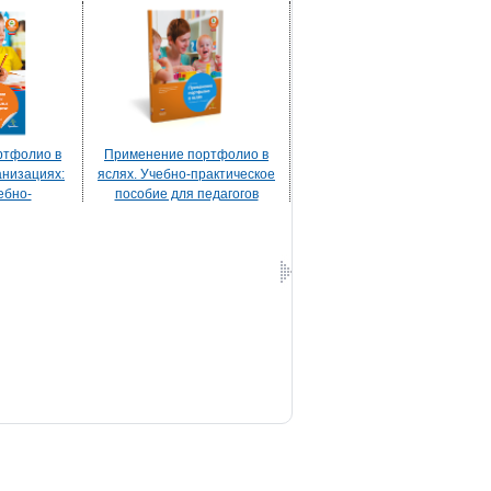
ртфолио в
Применение портфолио в
анизациях:
яслях. Учебно-практическое
ебно-
пособие для педагогов
собие для
дошкольного образования
кольного
ния