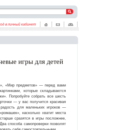
ход в личный кабинет
чевые игры для детей
й», «Мир предметов» — перед вами
картинками, которые складываются
ки». Попробуйте собрать все шесть
арточки — у вас получится красивая
 радость для маленьких игроков —
«ромашек», насколько хватит места
остарше сразятся в игры посложнее,
Два способа самопроверки позволят
вовать себя самостоятельными.