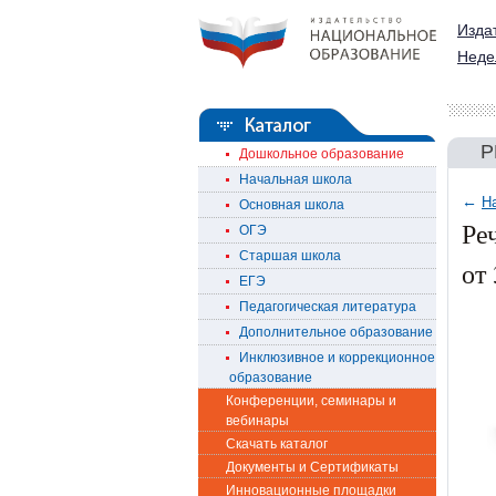
Изда
Неде
Р
Дошкольное образование
Начальная школа
←
Н
Основная школа
Ре
ОГЭ
Старшая школа
от 
ЕГЭ
Педагогическая литература
Дополнительное образование
Инклюзивное и коррекционное
образование
Конференции, семинары и
вебинары
Скачать каталог
Документы и Сертификаты
Инновационные площадки