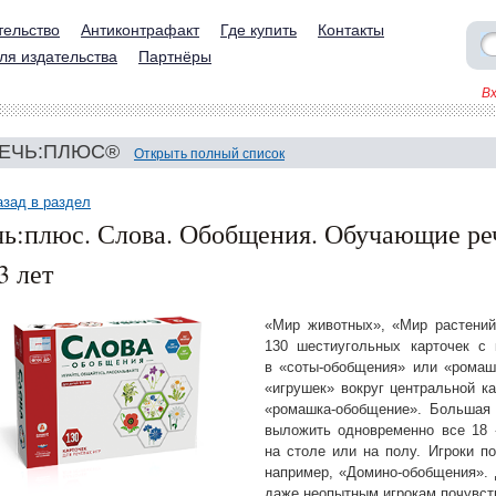
тельство
Антиконтрафакт
Где купить
Контакты
ля издательства
Партнёры
В
ЕЧЬ:ПЛЮС®
Открыть полный список
азад в раздел
чь:плюс. Слова. Обобщения. Обучающие ре
3 лет
«Мир животных», «Мир растени
130 шестиугольных карточек с 
в «соты-обобщения» или «ромаш
«игрушек» вокруг центральной к
«ромашка-обобщение». Большая
выложить одновременно все 18 
на столе или на полу. Игроки п
например, «Домино-обобщения». 
даже неопытным игрокам почувст