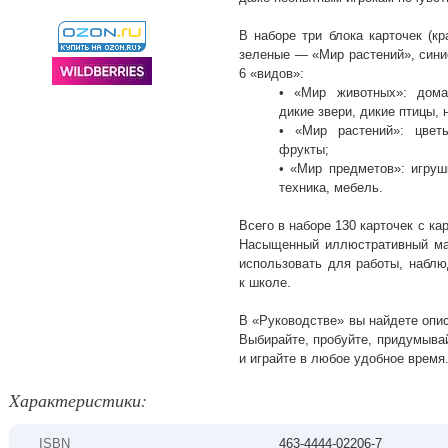
В наборе три блока карточек (к
зеленые — «Мир растений», сини
6 «видов»:
• «Мир животных»: дома
дикие звери, дикие птицы,
• «Мир растений»: цветы
фрукты;
• «Мир предметов»: игруш
техника, мебель.
Всего в наборе 130 карточек с к
Насыщенный иллюстративный мат
использовать для работы, наблю
к школе.
В «Руководстве» вы найдете опис
Выбирайте, пробуйте, придумыва
и играйте в любое удобное время
Xарактеристики:
ISBN
463-4444-02206-7