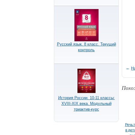
Русский язык. 8 класс. Текущий
контроль
←
Н
Похо
История России. 10-11 классы:
XVIII-XIX века. Модульный
триактив-курс
Речь:
в дет