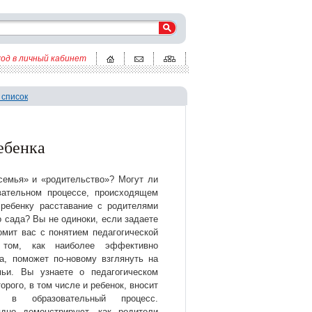
ход в личный кабинет
 список
ебенка
семья» и «родительство»? Могут ли
вательном процессе, происходящем
 ребенку расставание с родителями
 сада? Вы не одиноки, если задаете
омит вас с понятием педагогической
о том, как наиболее эффективно
а, поможет по-новому взглянуть на
мьи. Вы узнаете о педагогическом
орого, в том числе и ребенок, вносит
д в образовательный процесс.
дно демонстрируют, как родители