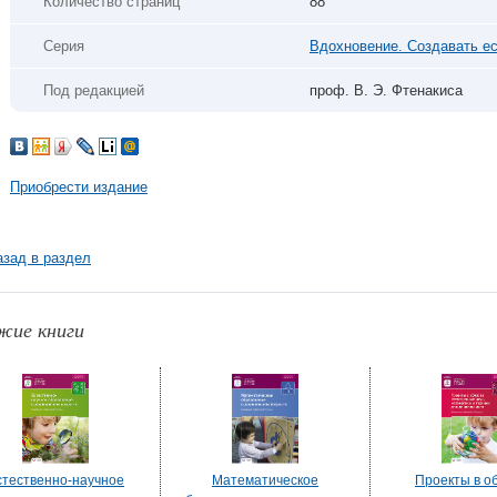
Количество страниц
88
Серия
Вдохновение. Создавать ес
Под редакцией
проф. В. Э. Фтенакиса
Приобрести издание
азад в раздел
жие книги
стественно-научное
Математическое
Проекты в о