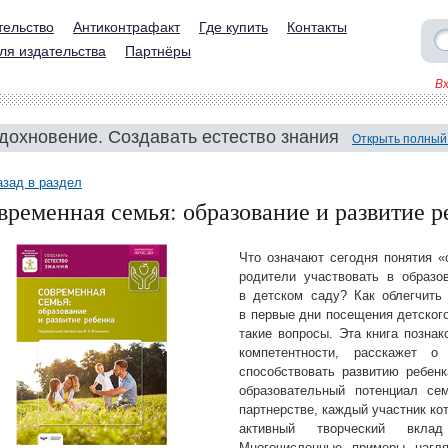
тельство
Антиконтрафакт
Где купить
Контакты
ля издательства
Партнёры
В
дохновение. Создавать естество знания
Открыть полный
азад в раздел
временная семья: образование и развитие р
Что означают сегодня понятия «
родители участвовать в образо
в детском саду? Как облегчить
в первые дни посещения детского
такие вопросы. Эта книга познак
компетентности, расскажет 
способствовать развитию ребенк
образовательный потенциал се
партнерстве, каждый участник кот
активный творческий вкла
Многочисленные примеры нагля