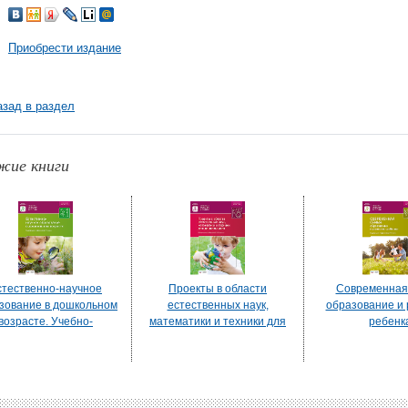
Приобрести издание
азад в раздел
жие книги
стественно-научное
Проекты в области
Современная 
зование в дошкольном
естественных наук,
образование и 
возрасте. Учебно-
математики и техники для
ребенк
актическое пособие
дошкольников: учебно-
практическое пособие