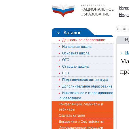
Изда
Неде
В
Дошкольное образование
Начальная школа
←
Н
Основная школа
Ма
ОГЭ
Старшая школа
пр
ЕГЭ
Педагогическая литература
Дополнительное образование
Инклюзивное и коррекционное
образование
Конференции, семинары и
вебинары
Скачать каталог
Документы и Сертификаты
Инновационные площадки