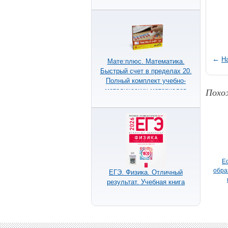
←
Н
Мате:плюс. Математика.
Быстрый счет в пределах 20.
Полный комплект учебно-
Похо
методических материалов
Е
обра
ЕГЭ. Физика. Отличный
результат. Учебная книга
пр