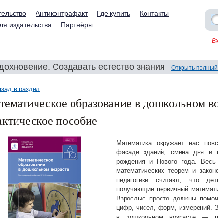
тельство
Антиконтрафакт
Где купить
Контакты
ля издательства
Партнёры
В
дохновение. Создавать естество знания
Открыть полный
азад в раздел
тематическое образование в дошкольном воз
актическое пособие
Математика окружает нас пов
фасаде зданий, смена дня и н
рождения и Нового года. Весь
математических теорем и закон
педагогики считают, что де
получающие первичный математи
Взрослые просто должны помоч
цифр, чисел, форм, измерений. 
в дошкольном возрасте — по