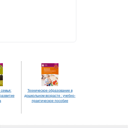
семья:
Техническое образование в
развитие
дошкольном возрасте : учебно-
а
практическое пособие