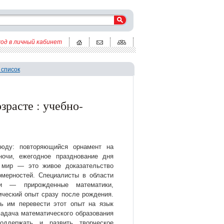
ход в личный кабинет
 список
расте : учебно-
сюду: повторяющийся орнамент на
очи, ежегодное празднование дня
 мир — это живое доказательство
омерностей. Специалисты в области
ти — прирожденные математики,
ческий опыт сразу после рождения.
ь им перевести этот опыт на язык
Задача математического образования
ддержать и развить творческое