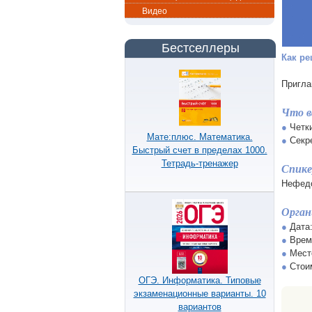
Видео
Бестселлеры
Как ре
Пригла
Что в
●
Четки
Мате:плюс. Математика.
●
Секре
Быстрый счет в пределах 1000.
Тетрадь-тренажер
Спике
Нефедо
Орган
●
Дата:
●
Время
●
Место
●
Стоим
ОГЭ. Информатика. Типовые
экзаменационные варианты. 10
вариантов