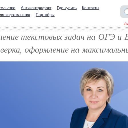
тельство
Антиконтрафакт
Где купить
Контакты
ля издательства
Партнёры
В
шение текстовых задач на ОГЭ и 
верка, оформление на максимальн