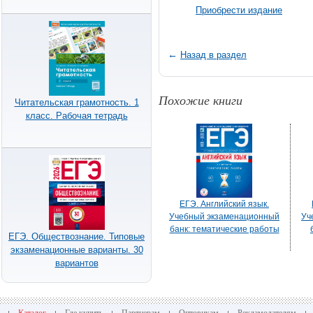
Приобрести издание
←
Назад в раздел
Похожие книги
Читательская грамотность. 1
класс. Рабочая тетрадь
ЕГЭ. Английский язык.
Учебный экзаменационный
Уч
банк: тематические работы
ЕГЭ. Обществознание. Типовые
экзаменационные варианты. 30
вариантов