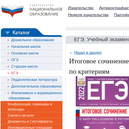
Издательство
Антиконтрафак
Неделя издательства
Партнё
ЕГЭ. Учебный экзаме
Дошкольное образование
Начальная школа
←
Назад в раздел
Основная школа
Итоговое сочинение
ОГЭ
Старшая школа
по критериям
ЕГЭ
Педагогическая литература
Дополнительное образование
Инклюзивное и коррекционное
образование
Конференции, семинары и
вебинары
Скачать каталог
Документы и Сертификаты
Инновационные площадки