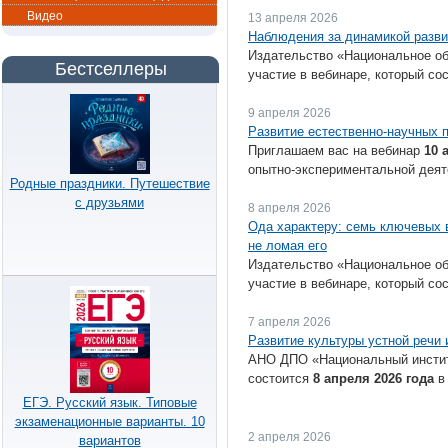
Видео
13 апреля 2026
Наблюдения за динамикой разви
Издательство «Национальное об
Бестселлеры
участие в вебинаре, который со
9 апреля 2026
Развитие естественно-научных 
Приглашаем вас на вебинар
10 
опытно-экспериментальной деят
Родные праздники. Путешествие
с друзьями
8 апреля 2026
Ода характеру: семь ключевых в
не ломая его
Издательство «Национальное об
участие в вебинаре, который со
7 апреля 2026
Развитие культуры устной речи 
АНО ДПО «Национальный институ
состоится
8 апреля 2026 года
ЕГЭ. Русский язык. Типовые
экзаменационные варианты. 10
2 апреля 2026
вариантов