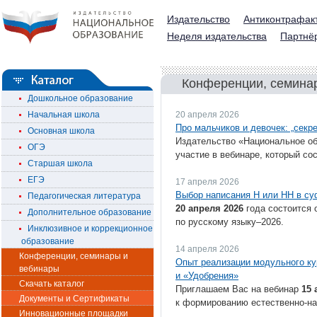
Издательство
Антиконтрафак
Неделя издательства
Партнё
Конференции, семина
Дошкольное образование
Начальная школа
20 апреля 2026
Про мальчиков и девочек: „секр
Основная школа
Издательство «Национальное об
ОГЭ
участие в вебинаре, который со
Старшая школа
ЕГЭ
17 апреля 2026
Выбор написания Н или НН в су
Педагогическая литература
20 апреля 2026
года состоится 
Дополнительное образование
по русскому языку–2026.
Инклюзивное и коррекционное
образование
14 апреля 2026
Конференции, семинары и
Опыт реализации модульного к
вебинары
и «Удобрения»
Скачать каталог
Приглашаем Вас на вебинар
15 
Документы и Сертификаты
к формированию естественно-на
Инновационные площадки