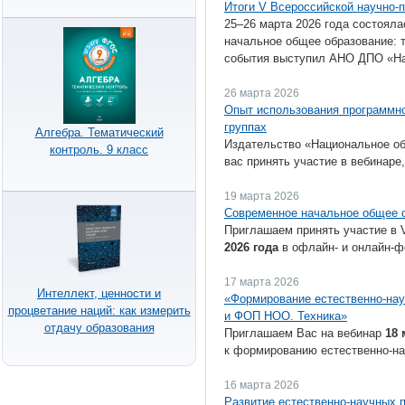
Итоги V Всероссийской научно-
25–26 марта 2026 года состоял
начальное общее образование: 
события выступил АНО ДПО «Нац
26 марта 2026
Опыт использования программно
группах
Алгебра. Тематический
Издательство «Национальное об
контроль. 9 класс
вас принять участие в вебинаре
19 марта 2026
Современное начальное общее о
Приглашаем принять участие в 
2026 года
в офлайн- и онлайн-ф
17 марта 2026
Интеллект, ценности и
«Формирование естественно-нау
процветание наций: как измерить
и ФОП НОО. Техника»
отдачу образования
Приглашаем Вас на вебинар
18 
к формированию естественно-на
16 марта 2026
Развитие естественно-научных 