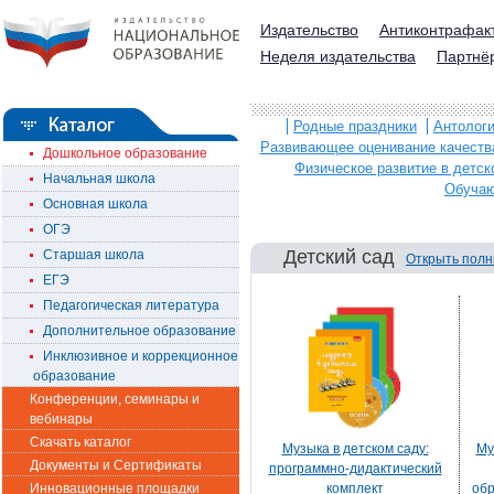
Издательство
Антиконтрафак
Неделя издательства
Партнё
Родные праздники
Антологи
Развивающее оценивание качеств
Дошкольное образование
Физическое развитие в детск
Начальная школа
Обучаю
Основная школа
ОГЭ
Детский сад
Старшая школа
Открыть полн
ЕГЭ
Педагогическая литература
Дополнительное образование
Инклюзивное и коррекционное
образование
Конференции, семинары и
вебинары
Скачать каталог
Музыка в детском саду:
Му
Документы и Сертификаты
программно-дидактический
Инновационные площадки
комплект
обр