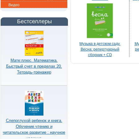
д
Видео
Бестселлеры
Музыка в детском саду.
Му
Весна: репертуарный
ре
сборник + CD
Мате:плюс. Математика.
Быстрый счет в пределах 20.
Тетрадь-тренажер
Слепоглухой ребенок и книга.
Обучение чтению и
читательское развитие : научное
издание