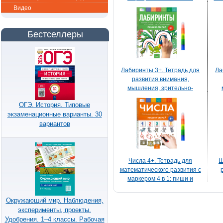
стирай
Видео
Бестселлеры
Лабиринты 3+. Тетрадь для
Ла
развития внимания,
мышления, зрительно-
моторной координации с
м
ОГЭ. История. Типовые
маркером 4 в 1: пиши и
экзаменационные варианты. 30
стирай
вариантов
Числа 4+. Тетрадь для
Ш
математического развития с
маркером 4 в 1: пиши и
стирай
Окружающий мир. Наблюдения,
эксперименты, проекты.
Удобрения. 1–4 классы. Рабочая