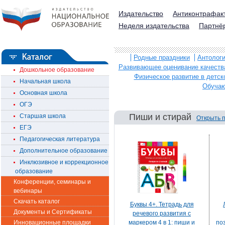
Издательство
Антиконтрафак
Неделя издательства
Партнё
Родные праздники
Антологи
Развивающее оценивание качеств
Дошкольное образование
Физическое развитие в детск
Начальная школа
Обучаю
Основная школа
ОГЭ
Пиши и стирай
Старшая школа
Открыть 
ЕГЭ
Педагогическая литература
Дополнительное образование
Инклюзивное и коррекционное
образование
Конференции, семинары и
вебинары
Скачать каталог
Буквы 4+. Тетрадь для
Документы и Сертификаты
речевого развития с
Инновационные площадки
маркером 4 в 1: пиши и
по